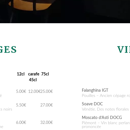
GES
V
12cl
carafe
75cl
45cl
Falanghina IGT
5.00€
12.00€
25.00€
té
Pouilles – Ancien cépage r
Soave DOC
5.50€
27.00€
Vénétie. Des notes florale
Moscato d’Asti DOCG
6.00€
32.00€
Piémont – Vin blanc perlant et fruité à la douceur
prononcée