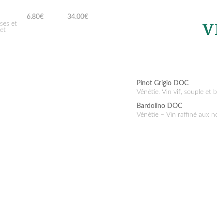
6.80€
34.00€
V
et
Pinot Grigio DOC
Vénétie. Vin vif, souple et
Bardolino DOC
Vénétie – Vin raffiné aux n