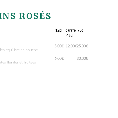
INS ROSÉS
12cl
carafe
75cl
45cl
5.00€
12.00€
25.00€
 bien équilibré en bouche
6.00€
30.00€
otes florales et fruitées