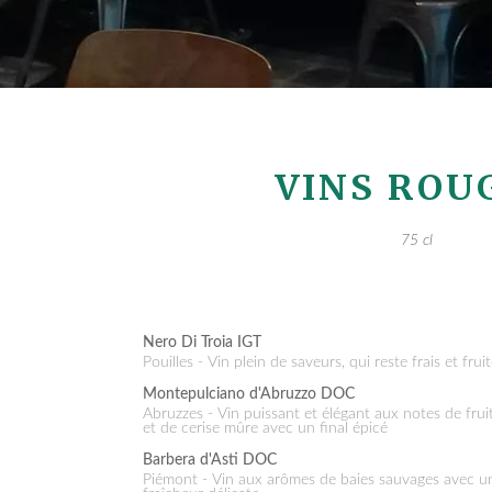
VINS ROU
75 cl
Nero Di Troia IGT
Pouilles - Vin plein de saveurs, qui reste frais et frui
Montepulciano d'Abruzzo DOC
Abruzzes - Vin puissant et élégant aux notes de fruits noirs
et de cerise mûre avec un final épicé
Barbera d'Asti DOC
Piémont - Vin aux arômes de baies sauvages avec une