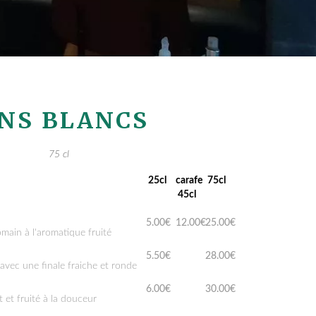
INS BLANCS
75 cl
25cl
carafe
75cl
45cl
5.00€
12.00€
25.00€
omain à l'aromatique fruité
5.50€
28.00€
s avec une finale fraiche et ronde
6.00€
30.00€